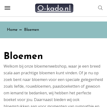
Offcanvas
Zo
O-kado.nl
Menu
Open
Home
Bloemen
Bloemen
Welkom bij onze bloemenwebshop, waar je een breed
scala aan prachtige bloemen kunt vinden. Of je nu op
zoek bent naar bloemen voor een speciale gelegenheid
zoals liefde, rouwbloemen, paasboeketten of gewoon
om iemand te bedanken, wij hebben het perfecte
boeket voor jou. Daarnaast bieden wij ook
bloemstukken aan voor momenten van sympathie en