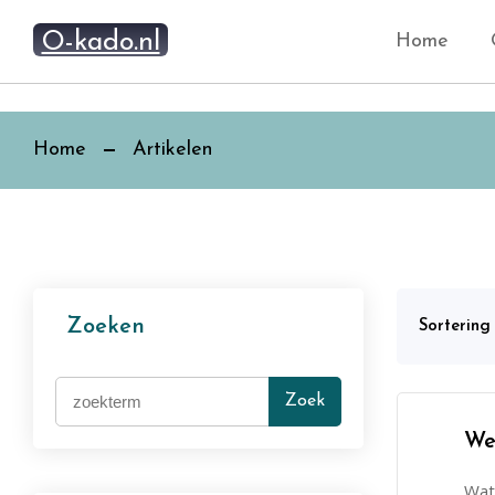
O-kado.nl
Home
Home
Artikelen
Zoeken
Sortering 
Zoek
We
Wat 