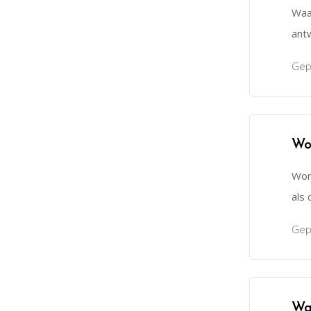
Waa
ant
Gep
Wo
Word
als 
Gep
Wa