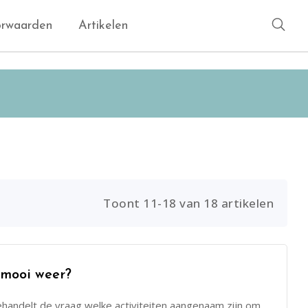
Zoe
rwaarden
Artikelen
Toont 11-18 van 18 artikelen
 mooi weer?
behandelt de vraag welke activiteiten aangenaam zijn om