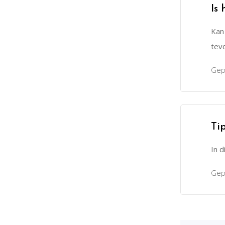
Is
Kan
tev
Gep
Ti
In d
Gep