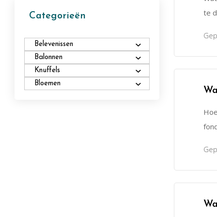
te 
Categorieën
Gep
Belevenissen
Balonnen
Knuffels
Bloemen
Wa
Hoe 
fon
Gep
Wa