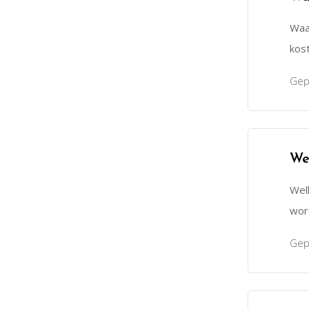
Waa
kos
Gep
We
Welk
wor
Gep